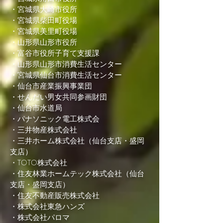
・宮城県大崎市役所
・宮城県柴田町役場
・宮城県美里町役場
・山形県山形市役所
・富谷市役所子育て支援課
・山形県山形市消費生活センター
・宮城県仙台市消費生活センター
・仙台市産業振興事業団
・せんだい男女共同参画財団
・仙台市水道局
・パナソニック電工株式会
・三井物産株式会社
・三井ホーム株式会社（仙台支店・盛岡
支店）
・TOTO株式会社
・住友林業ホームテック株式会社（仙台
支店・盛岡支店）
・住友不動産販売株式会社
・株式会社東急ハンズ
・株式会社パロマ