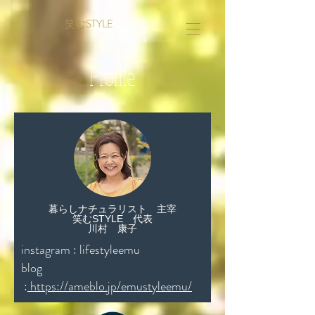
笑むSTYLE
Profile
暮らしナチュラリスト
主宰
​笑むSTYLE 代表
川村 康子
instagram :
lifestyleemu
blog
:
https://ameblo.jp/emustyleemu/