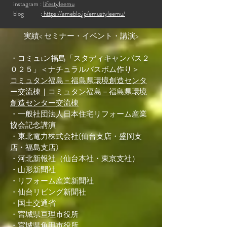
instagram :
lifestyleemu
blog :
https://ameblo.jp/emustyleemu/
実績< セミナー・イベント・講演>
・コミュtン福島「スタディキャンパス２
０２５」＜ナチュラルバスボム作り＞
コミュタン福島－福島県環境創造センタ
ー交流棟｜コミュタン福島－福島県環境
創造センター交流棟
・一般社団法人日本住宅リフォーム産業
協会記念講演
・東北電力株式会社(仙台支店・盛岡支
店・福島支店)
・河北新報社（仙台本社・東京支社）
・山形新聞社
・リフォーム産業新聞社
・仙台リビング新聞社
・国土交通省
・宮城県亘理市役所
・宮城県角田市役所