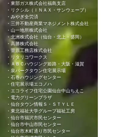
・東部ガス株式会社福島支店
・リクシル（ＩＮＡＸ・サンウェーブ）
・みやぎ全労済
・三井不動産商業マネジメント株式会社
・山一地所株式会社
・北洲株式会社（仙台・北上・盛岡）
・高勝株式会社
・菅原工務店株式会社
・リタリコワークス
・ＡＢＣハウジング姫路・大阪・滋賀
・泉パークタウン住宅展示場
・石巻ハウジングセンター
・住宅展示場エコノハ
・エコライフ住宅公園仙台中山ちえこ
・電力グリーンプラザ
・仙台タウン情報Ｓ・ＳＴＹＬＥ
・東北福祉大学グループ福祉工房
・仙台市福沢市民センター
・仙台市中山市民センター
・仙台市木町通り市民センター