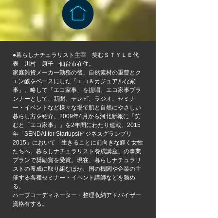
●暮らしナチュラリスト主宰 笑むＳＴＹＬＥ代
表 川村 康子 仙台市在住。
家庭雑貨メーカー勤務の後、自然素材の重曹とク
エン酸をベースにした「エコ＆カジュアルな家
事」、略して「エコ家事」を提唱。エコ家事プラ
ンナーとして、新聞、テレビ、ラジオ、セミナ
ー・イベントなど様々な場で肌と自然にやさしい
暮らし方を紹介。2009年4月から河北新報に「笑
むと「エコ家事」」を2年間にわたり連載。2015
年「SENDAI for Startups!ビジネスグランプリ
2015」において「生きることに前向きな輝く女性
たちへ。暮らしナチュラリスト養成講座」の事業
プランで奨励賞を受賞。現在、暮らしナチュラリ
ストの養成に取り組むほか、国の機関や企業の主
催する各種セミナー・イベント講師などを務め
る。
ハーブコーディネーター・整理収納アドバイザー
資格有する。