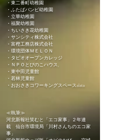
・東二番町幼稚園
・ふたばバンビ幼稚園
・立華幼稚園
・福聚幼稚園
・ちいさき花幼稚園
・サンシティ株式会社
・富樫工務店株式会社
・環境団体ＭＥＬＯＮ
・タピオオープンカレッジ
・ＮＰＯとびのこハウス,
・東中田児童館
・若林児童館
・おおさきコワーキングスペースalata
≪執筆≫
河北新報社笑むと「エコ家事」２年連
載 仙台市環境局「川村さんちのエコ家
事」