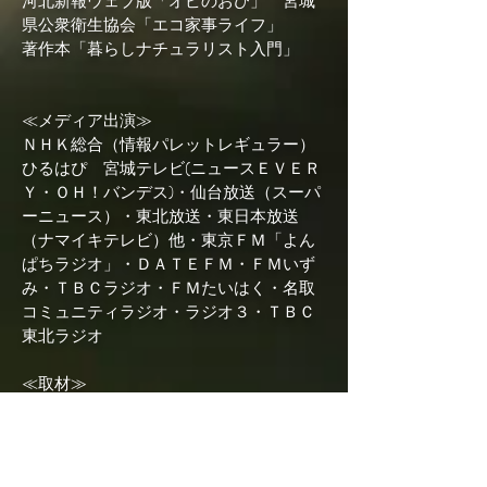
河北新報ウェブ版「オピのおび」 宮城
県公衆衛生協会「エコ家事ライフ」
著作本「暮らしナチュラリスト入門」
≪メディア出演≫
ＮＨＫ総合（情報パレットレギュラー）
ひるはぴ 宮城テレビ(ニュースＥＶＥＲ
Ｙ・ＯＨ！バンデス)・仙台放送（スーパ
ーニュース）・東北放送・東日本放送
（ナマイキテレビ）他・東京ＦＭ「よん
ぱちラジオ」・ＤＡＴＥＦＭ・ＦＭいず
み・ＴＢＣラジオ・ＦＭたいはく・名取
コミュニティラジオ・ラジオ３・ＴＢＣ
東北ラジオ
≪取材≫
日本経済新聞社・朝日新聞社・読売新聞
社・河北新報社・仙台リビング新聞社・
電気新聞・おおさきタイムス・リフォー
ム新聞社・週刊かほくこども新聞・河北