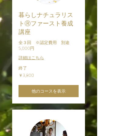
暮らしナチュラリス
トⓇファースト養成
講座
全３回 ※認定費用 別途
5,000円
詳細はこちら
終了
3,800
￥3,800
円
他のコースを表示