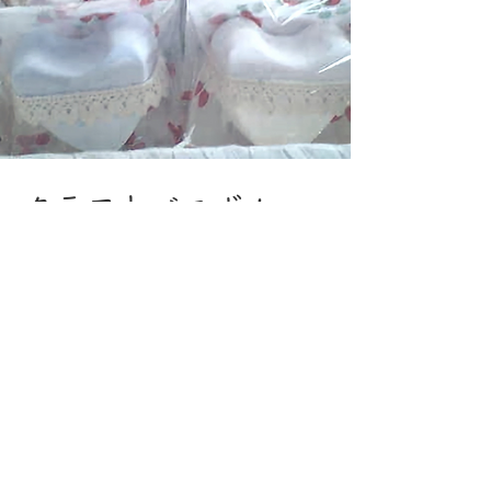
​クラフトバスボム
重曹とクエン酸の自然素材だけを使っ
た手作りバスボムです。
​※只今準備中です。
ご要望いただければ、対応検討
します。
Shop Now