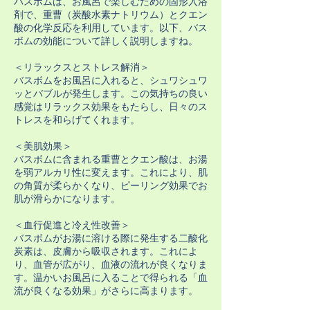
バスボムは、お風呂で楽しむための固形入浴
剤で、重曹（炭酸水素ナトリウム）とクエン
酸の化学反応を利用しています。以下、バス
ボムの効能について詳しく説明しますね。
＜リラックスとストレス解消＞
バスボムをお風呂に入れると、シュワシュワ
ッとバブルが発生します。この気持ちの良い
感覚はリラックス効果をもたらし、日々のス
トレスを和らげてくれます。
＜美肌効果＞
バスボムに含まれる重曹とクエン酸は、お湯
を弱アルカリ性に変えます。これにより、肌
の角質が柔らかくなり、ピーリング効果でお
肌が滑らかになります。
＜血行促進と冷え性改善＞
バスボムがお湯に溶ける際に発生する二酸化
炭素は、皮膚から吸収されます。これによ
り、血管が広がり、血液の流れが良くなりま
す。温かいお風呂に入ることで得られる「血
流が良くなる効果」がさらに高まります。