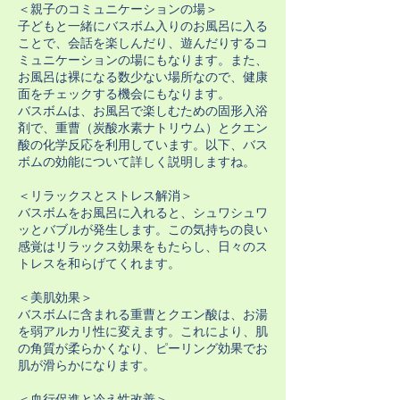
＜親子のコミュニケーションの場＞
子どもと一緒にバスボム入りのお風呂に入る
ことで、会話を楽しんだり、遊んだりするコ
ミュニケーションの場にもなります。また、
お風呂は裸になる数少ない場所なので、健康
面をチェックする機会にもなります。
バスボムは、お風呂で楽しむための固形入浴
剤で、重曹（炭酸水素ナトリウム）とクエン
酸の化学反応を利用しています。以下、バス
ボムの効能について詳しく説明しますね。
＜リラックスとストレス解消＞
バスボムをお風呂に入れると、シュワシュワ
ッとバブルが発生します。この気持ちの良い
感覚はリラックス効果をもたらし、日々のス
トレスを和らげてくれます。
＜美肌効果＞
バスボムに含まれる重曹とクエン酸は、お湯
を弱アルカリ性に変えます。これにより、肌
の角質が柔らかくなり、ピーリング効果でお
肌が滑らかになります。
＜血行促進と冷え性改善＞