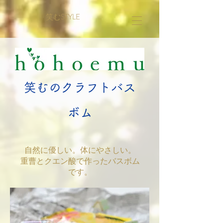
笑むSTYLE
笑むの​クラフトバス
ボム
自然に優しい。体にやさしい。
​重曹とクエン酸で作ったバスボム
です。